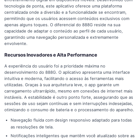
tecnologia de ponta, este aplicativo oferece uma plataforma
centralizada onde a diversão e a funcionalidade se encontram,
permitindo que os usuários acessem conteúdos exclusivos com
apenas alguns toques. O diferencial do 888G reside na sua
capacidade de adaptar o conteúdo ao perfil de cada usuário,
garantindo uma navegação personalizada e extremamente
envolvente.
Recursos Inovadores e Alta Performance
A experiência do usuário foi a prioridade máxima no
desenvolvimento do 888G. O aplicativo apresenta uma interface
intuitiva e moderna, facilitando o acesso às ferramentas mais
utilizadas. Graças à sua arquitetura leve, o app garante um
carregamento ultrarrápido, mesmo em conexões de internet mais
instáveis. A estabilidade é outro ponto forte, assegurando que as
sessões de uso sejam contínuas e sem interrupções indesejadas,
otimizando o consumo de bateria e o processamento do aparelho.
Navegação fluida com design responsivo adaptado para todas
as resoluções de tela.
Notificações inteligentes que mantêm você atualizado sobre as