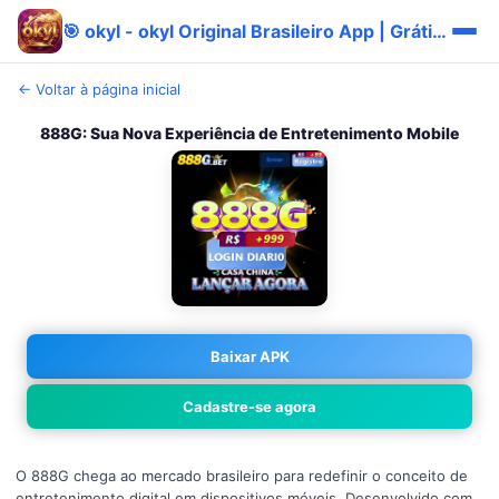
🎯 okyl - okyl Original Brasileiro App | Grátis Fácil 💎
← Voltar à página inicial
888G: Sua Nova Experiência de Entretenimento Mobile
Baixar APK
Cadastre-se agora
O 888G chega ao mercado brasileiro para redefinir o conceito de
entretenimento digital em dispositivos móveis. Desenvolvido com